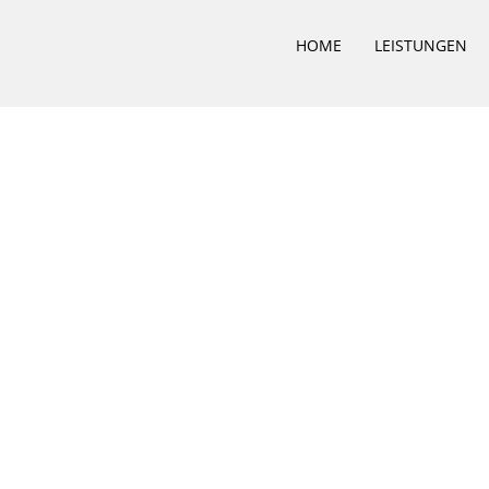
HOME
LEISTUNGEN
lung einer Kragplatte
78071643 | Fax: 040 – 78071642 | Mail: info@i-bbi.de ***
IMP