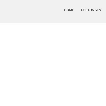
HOME
LEISTUNGEN
ngenieurbüro
artner
hpartner zur unkomplizierten Abwicklung Ihres Vorhabens.
M.Sc. Kai Langer
Projektleiter