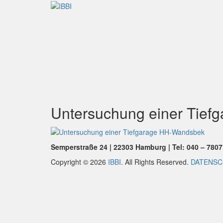
Skip
to
IBBI
content
Ingenieurbüro
Untersuchung einer Tie
Semperstraße 24 | 22303 Hamburg | Tel: 040 – 78071
Copyright © 2026
IBBI
. All Rights Reserved.
DATENSC