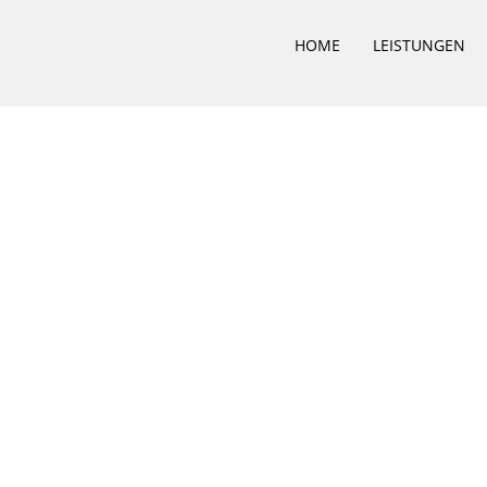
HOME
LEISTUNGEN
 – Untersuchung / Instandsetzung WU-Konstruktion
78071643 | Fax: 040 – 78071642 | Mail: info@i-bbi.de ***
IMP