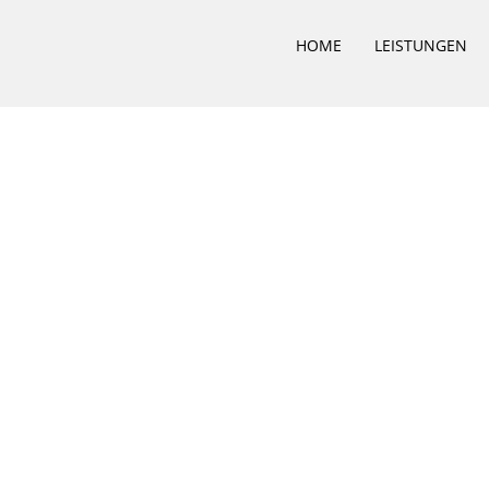
HOME
LEISTUNGEN
 – Untersuchung / Instandsetzung WU-Konstruktion
78071643 | Fax: 040 – 78071642 | Mail: info@i-bbi.de ***
IMP